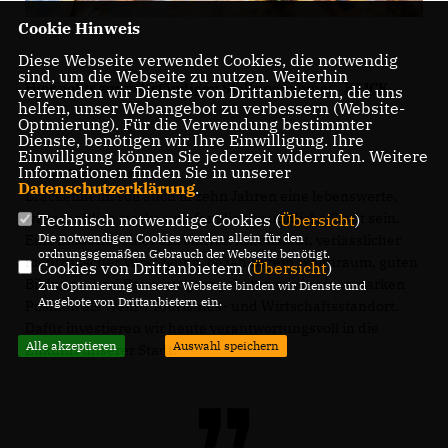
Cookie Hinweis
Diese Webseite verwendet Cookies, die notwendig
sind, um die Webseite zu nutzen. Weiterhin
Hier gehts zur vollständigen Stellungnahme:
KLICK
verwenden wir Dienste von Drittanbietern, die uns
helfen, unser Webangebot zu verbessern (Website-
Optmierung). Für die Verwendung bestimmter
Dienste, benötigen wir Ihre Einwilligung. Ihre
Einwilligung können Sie jederzeit widerrufen. Weitere
Informationen finden Sie in unserer
Unser Ziel bleibt klar:
Datenschutzerklärung
.
Brackenheim soll auch in zehn Jahren eine lebenswerte,
wirtschaftlich starke und familienfreundliche Stadt sein.
Technisch notwendige Cookies (
Übersicht
)
Die notwendigen Cookies werden allein für den
Eine Stadt mit einer attraktiven Innenstadt, verlässlicher
ordnungsgemäßen Gebrauch der Webseite benötigt.
medizinischer Versorgung, bezahlbarem Wohnraum, guten
Cookies von Drittanbietern (
Übersicht
)
Bildungs- und Betreuungsangeboten sowie einer starken
Zur Optimierung unserer Webseite binden wir Dienste und
Angebote von Drittanbietern ein.
Position als Wein-, Tourismus- und Wirtschaftsstandort.
Dafür investieren wir heute verantwortungsvoll in die
Alle akzeptieren
Auswahl speichern
Zukunft unserer Stadt.