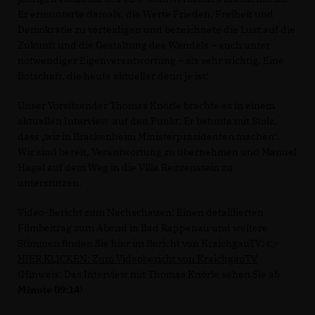
Er ermunterte damals, die Werte Frieden, Freiheit und
Demokratie zu verteidigen und bezeichnete die Lust auf die
Zukunft und die Gestaltung des Wandels – auch unter
notwendiger Eigenverantwortung – als sehr wichtig. Eine
Botschaft, die heute aktueller denn je ist!
Unser Vorsitzender Thomas Knörle brachte es in einem
aktuellen Interview auf den Punkt: Er betonte mit Stolz,
dass „wir in Brackenheim Ministerpräsidenten machen“.
Wir sind bereit, Verantwortung zu übernehmen und Manuel
Hagel auf dem Weg in die Villa Reitzenstein zu
unterstützen.
Video-Bericht zum Nachschauen: Einen detaillierten
Filmbeitrag zum Abend in Bad Rappenau und weitere
Stimmen finden Sie hier im Bericht von KraichgauTV: 👉
HIER KLICKEN: Zum Videobericht von KraichgauTV
(Hinweis: Das Interview mit Thomas Knörle sehen Sie ab
Minute 09:14
)