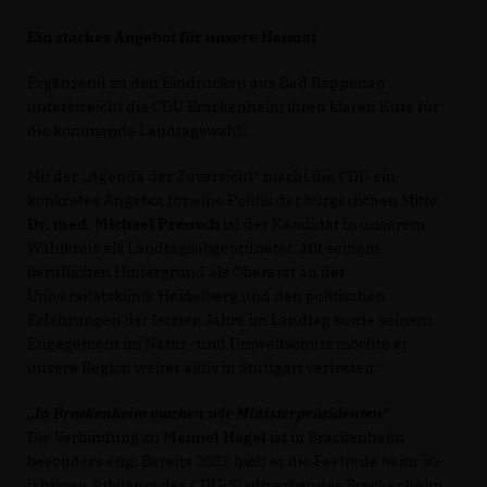
Ein starkes Angebot für unsere Heimat
Ergänzend zu den Eindrücken aus Bad Rappenau
unterstreicht die CDU Brackenheim ihren klaren Kurs für
die kommende Landtagswahl:
Mit der „Agenda der Zuversicht“ macht die CDU ein
konkretes Angebot für eine Politik der bürgerlichen Mitte.
Dr. med. Michael Preusch
ist der Kandidat in unserem
Wahlkreis als Landtagsabgeordneter. Mit seinem
beruflichen Hintergrund als Oberarzt an der
Universitätsklinik Heidelberg und den politischen
Erfahrungen der letzten Jahre im Landtag sowie seinem
Engagement im Natur- und Umweltschutz möchte er
unsere Region weiter aktiv in Stuttgart vertreten.
In Brackenheim machen wir Ministerpräsidenten“
Die Verbindung zu
Manuel Hagel
ist in Brackenheim
besonders eng: Bereits 2022 hielt er die Festrede beim 50-
jährigen Jubiläum des CDU-Stadtverbandes Brackenheim.