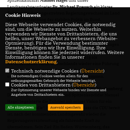
Spitzenkandidat
Manuel Hagel
und unser
Landtagsabgeordneter
Dr. Michael Preusch
ein klares
Zeichen für den angestrebten Regierungswechsel im Land
Cookie Hinweis
und die Fortsetzung der stabilen Politik im Bund.
Diese Webseite verwendet Cookies, die notwendig
sind, um die Webseite zu nutzen. Weiterhin
Ein Abend im Zeichen der Erneuerung
verwenden wir Dienste von Drittanbietern, die uns
In einer emotionalen und kämpferischen Rede betonte
helfen, unser Webangebot zu verbessern (Website-
Optmierung). Für die Verwendung bestimmter
Bundeskanzler Friedrich Merz die Bedeutung einer engen
Dienste, benötigen wir Ihre Einwilligung. Ihre
Verzahnung zwischen Bundes- und Landespolitik. Er
Einwilligung können Sie jederzeit widerrufen. Weitere
Informationen finden Sie in unserer
machte deutlich, dass Baden-Württemberg als
Datenschutzerklärung
.
wirtschaftlicher Motor Deutschlands wieder eine Führung
braucht, die Vertrauen schafft und Innovationen
Technisch notwendige Cookies (
Übersicht
)
ermöglicht, statt sie durch Bürokratie zu hemmen.
Die notwendigen Cookies werden allein für den
ordnungsgemäßen Gebrauch der Webseite benötigt.
Cookies von Drittanbietern (
Übersicht
)
Manuel Hagel: Mit neuer Energie für Baden-Württemberg
Zur Optimierung unserer Webseite binden wir Dienste und
Der CDU-Landesvorsitzende und Spitzenkandidat Manuel
Angebote von Drittanbietern ein.
Hagel begeisterte die Zuhörer mit seiner Vision für ein
modernes „Ländle“. Hagel unterstrich, dass die CDU bereit
Alle akzeptieren
Auswahl speichern
ist, nach der kommenden Landtagswahl wieder die
Regierungsverantwortung als führende Kraft zu
übernehmen. Sein Ziel: Ein Baden-Württemberg, das