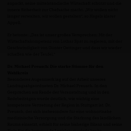
anpackt, seine mittelständische Wirtschaft schützt und die
innere Sicherheit zur Chefsache macht. „Wir wollen nicht
länger verwalten, wir wollen gestalten“, so Hagels klarer
Appell.
Er betonte: „Das ist unser großes Versprechen: Mit der
Wirtschaftskompetenz von Lothar Spät zu regieren, mit der
Geschwindigkeit von Günter Oettinger und dass wir wieder
schaffen wie der Teufel.“
Dr. Michael Preusch: Die starke Stimme für den
Wahlkreis
Besonderes Augenmerk lag auf der Arbeit unseres
Landtagsabgeordneten Dr. Michael Preusch. In den
Gesprächen am Rande der Veranstaltung und in den
Redebeiträgen wurde deutlich, wie wichtig eine
kompetente Vertretung der Region in Stuttgart ist. Dr.
Preusch, der sich insbesondere für eine wohnortnahe
medizinische Versorgung und die Stärkung des ländlichen
Raums einsetzt, erhielt für seine bisherige Bilanz und seine
Ziele für die kommende Legislaturperiode breite