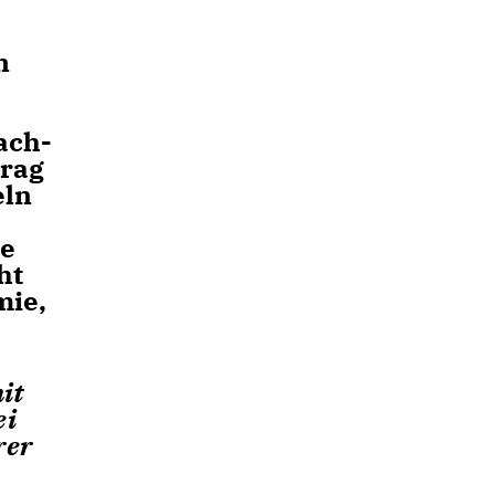
n
ach-
trag
eln
ne
ht
mie,
it
ei
rer