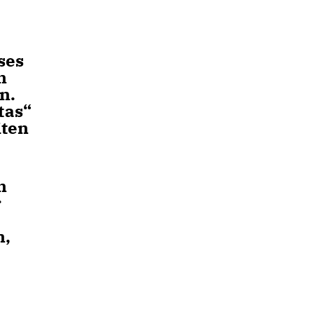
ses
n
n.
tas“
iten
n
r
n,