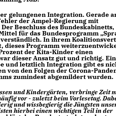
iner gelungenen Integration. Gerade a
n Fehler der Ampel-Regierung mit
Der Beschluss des Bundeskabinetts,
 Mittel für das Bundesprogramm „Spr
unverständlich. In ihrem Koalitionsver
rt, dieses Programm weiterzuentwick
 Prozent der Kita-Kinder einen
ar dieser Ansatz gut und richtig. Ei
 und letztlich Integration gibt es nic
gen von den Folgen der Corona-Pande
amms zumindest abgemildert wurden.
sen und Kindergärten, verbringe Zeit m
äufig vor - zuletzt beim Vorlesetag. Dab
erig und wissbegierig die Jüngsten unse
sten hierbei einen wichtigen Teil in der